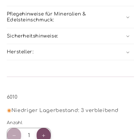
Pflegehinweise für Mineralien &
Edelsteinschmuck:
Sicherheitshinweise:
Hersteller:
SKU:
6010
Niedriger Lagerbestand: 3 verbleibend
Anzahl
Anzahl
Verringere
Erhöhe