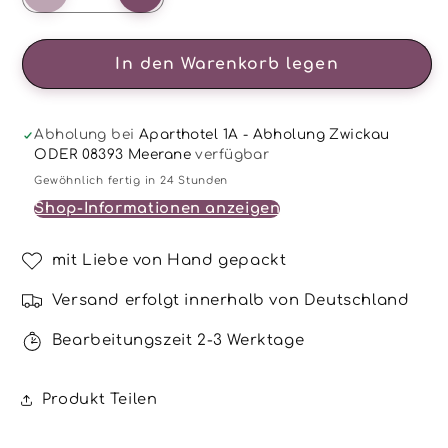
die
die
Menge
Menge
für
für
In den Warenkorb legen
Sonnenstein
Sonnenstein
–
–
6
6
Abholung bei
Aparthotel 1A - Abholung Zwickau
mm,
mm,
ODER 08393 Meerane
verfügbar
ca.
ca.
Gewöhnlich fertig in 24 Stunden
18
18
Shop-Informationen anzeigen
cm
cm
-
-
Armband
Armband
mit Liebe von Hand gepackt
Versand erfolgt innerhalb von Deutschland
Bearbeitungszeit 2-3 Werktage
Produkt Teilen