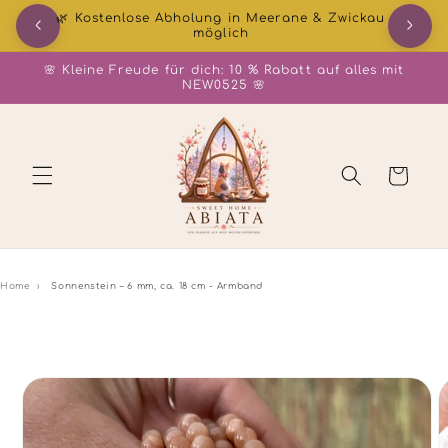
Direkt
📦 DHL Versand ab 3,99 € – Bearbeitung 1–2
zum
Werktage
Inhalt
🌸 Kleine Freude für dich: 10 % Rabatt auf alles mit
NEW0525 🌸
Warenkorb
Home
›
Sonnenstein – 6 mm, ca. 18 cm - Armband
duktinformationen
ingen