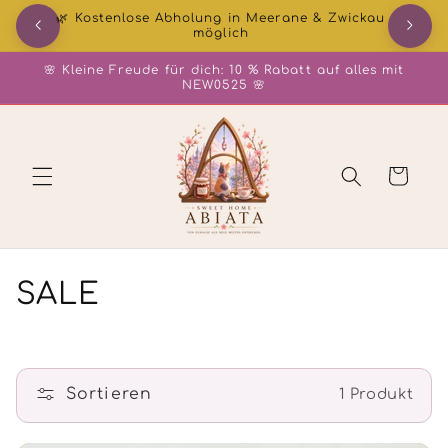
Direkt
🌿 Kostenlose Abholung in Meerane & Zwickau
📦 DHL
zum
möglich
Inhalt
🌸 Kleine Freude für dich: 10 % Rabatt auf alles mit
NEW0525 🌸
Warenkorb
K
SALE
a
t
Sortieren
1 Produkt
e