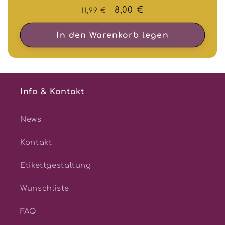
Normaler
Verkaufspreis
8,00 €
11,99 €
Preis
In den Warenkorb legen
Info & Kontakt
News
Kontakt
Etikettgestaltung
Wunschliste
FAQ