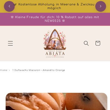
Direkt
🌿 Kostenlose Abholung in Meerane & Zwickau
zum
möglich
Inhalt
🌸 Kleine Freude für dich: 10 % Rabatt auf alles mit
NEW0525 🌸
Warenkorb
Home
›
1 Duftwachs Macaron - Amaretto Orange
duktinformationen
ingen