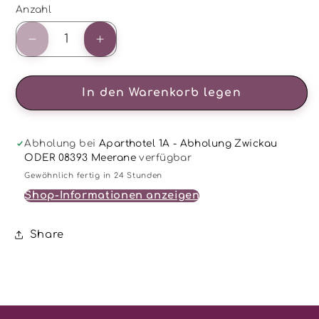
Anzahl
Anzahl
Verringere
Erhöhe
die
die
Menge
Menge
für
für
In den Warenkorb legen
1
1
Duftwachs
Duftwachs
Macaron
Macaron
Abholung bei
Aparthotel 1A - Abholung Zwickau
-
-
ODER 08393 Meerane
verfügbar
Amaretto
Amaretto
Gewöhnlich fertig in 24 Stunden
Orange
Orange
Shop-Informationen anzeigen
Share